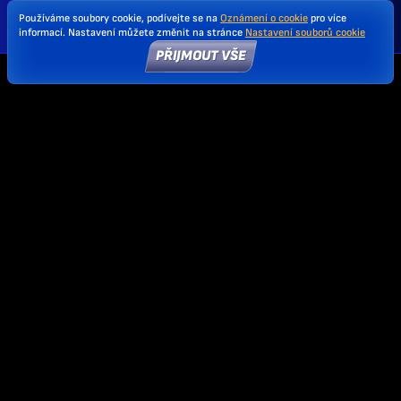
Používáme soubory cookie, podívejte se na
Oznámení o cookie
pro více
informací. Nastavení můžete změnit na stránce
Nastavení souborů cookie
PŘIJMOUT VŠE