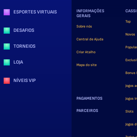
INFORMAÇÕES
CASS
ESPORTES VIRTUAIS
GERAIS
Top
Sobre nós
DESAFIOS
Novos
Central de Ajuda
TORNEIOS
Popula
Criar Atalho
Exclus
LOJA
Mapa do site
Bonus 
NÍVEIS VIP
Jogos a
PAGAMENTOS
Jogos 
PARCEIROS
Slots
Jogos 