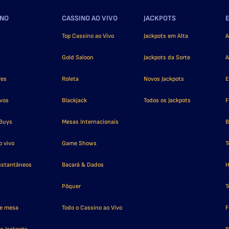
INO
CASSINO AO VIVO
JACKPOTS
Top Cassino ao Vivo
Jackpots em Alta
A
Gold Saloon
Jackpots da Sorte
A
res
Roleta
Novos Jackpots
E
ivos
Blackjack
Todos os Jackpots
F
Buys
Mesas Internacionais
B
o vivo
Game Shows
T
Instantâneos
Bacará & Dados
H
Pôquer
T
de mesa
Todo o Cassino ao Vivo
F