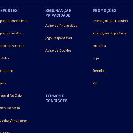
ESPORTES
SEGURANÇA E
PROMOÇÕES
PRIVACIDADE
postas esportivas
Promoções de Cassino
Aviso de Privacidade
postas ao Vivo
Promoções Esportivas
Jogo Responsável
sportes Virtuais
Desafios
Aviso de Cookies
utebol
Loja
asquete
Torneios
ênis
VIP
óquei No Gelo
TERMOS E
CONDIÇÕES
ênis De Mesa
utebol Americano